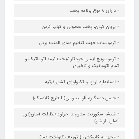
• دارای 8 نوع برنامه پخت
• بریان کردن, پخت معمولی و کباب کردن
• ترموستات جهت تنظیم دمای المنت برقی
• ترموسویچ ایمنی خودکار /پخت نیمه اتوماتیک و
تمام اتوماتیک و تاخیری
• استاندارد اروپا و تکنولوژی کشور ترکیه
• جنس دستگیره آلومینیومی(با طرح کلاسیک)
• شیشه سکوریت مقاوم به حرارت/نظافت آسان(درب
آسان باز شو)
• مجهز به کانوکشن ( توزیع یکنواخت دما)