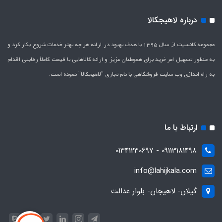
درباره لاهیجکالا
مجموعه کانسپت از سال 1395 با هدف بهبود در ارائه هر چه بهتر خدمات شروع بکار کرد و
به منظور تسهیل امر خرید برای هموطنان عزیز و ارائه کالاهایی با قیمت کاملاَ رقابتی اقدام
به راه اندازی وب سایت فروشگاهی با نام تجاری "لاهیج­کالا" نموده است.
ارتباط با ما
09113181498 - 01341230697
info@lahijkala.com
گیلان- لاهیجان- بلوار عدالت