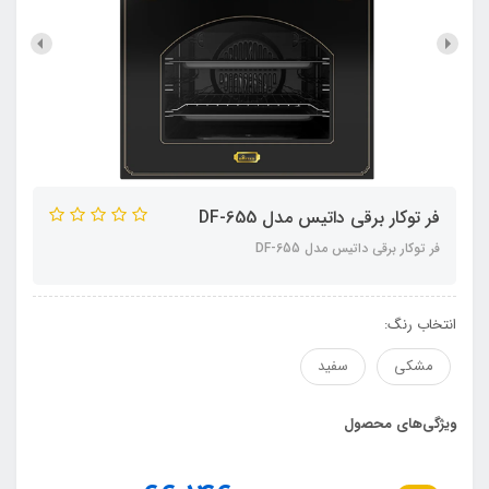
فر توکار برقی داتیس مدل DF-655
فر توکار برقی داتیس مدل DF-655
انتخاب رنگ:
مشکی
سفید
ویژگی‌های محصول