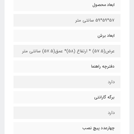
ابعاد محصول
57*59*59 سانتی متر
ابعاد برش
عرض(57.5) * ارتفاع (58)* عمق(57.5) سانتی متر
دفترچه راهنما
دارد
برگه گارانتی
دارد
چهارعدد پیچ نصب