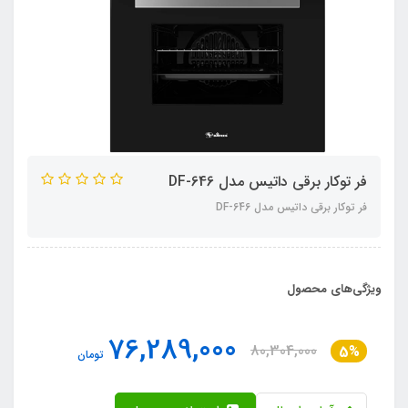
فر توکار برقی داتیس مدل DF-646
فر توکار برقی داتیس مدل DF-646
ویژگی‌های محصول
76,289,000
80,304,000
5%
تومان