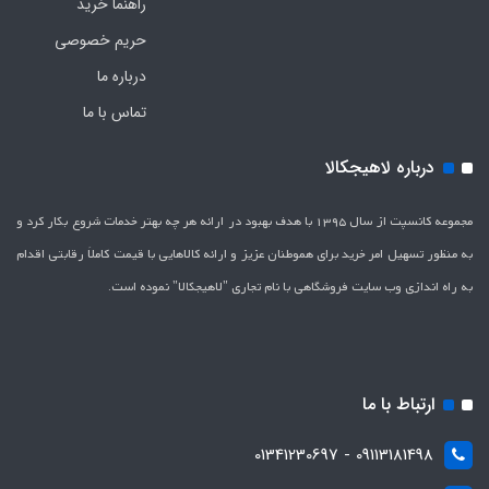
راهنما خرید
حریم خصوصی
درباره ما
تماس با ما
درباره لاهیجکالا
مجموعه کانسپت از سال 1395 با هدف بهبود در ارائه هر چه بهتر خدمات شروع بکار کرد و
به منظور تسهیل امر خرید برای هموطنان عزیز و ارائه کالاهایی با قیمت کاملاَ رقابتی اقدام
به راه اندازی وب سایت فروشگاهی با نام تجاری "لاهیج­کالا" نموده است.
ارتباط با ما
09113181498 - 01341230697