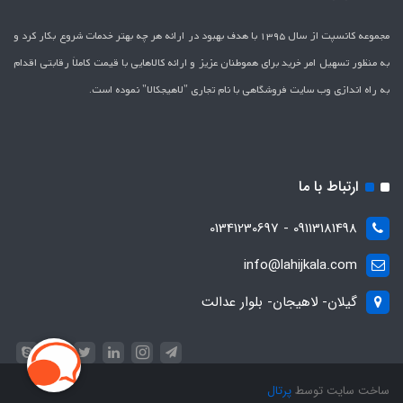
مجموعه کانسپت از سال 1395 با هدف بهبود در ارائه هر چه بهتر خدمات شروع بکار کرد و
به منظور تسهیل امر خرید برای هموطنان عزیز و ارائه کالاهایی با قیمت کاملاَ رقابتی اقدام
به راه اندازی وب سایت فروشگاهی با نام تجاری "لاهیج­کالا" نموده است.
ارتباط با ما
09113181498 - 01341230697
info@lahijkala.com
گیلان- لاهیجان- بلوار عدالت
ساخت سایت توسط
پرتال