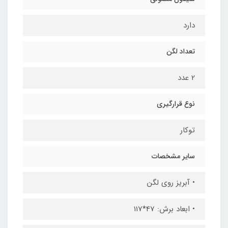
دارد
تعداد لگن
2 عدد
نوع قرارگیری
توکار
سایر مشخصات
• آبریز روی لگن
• ابعاد برش: 47*117