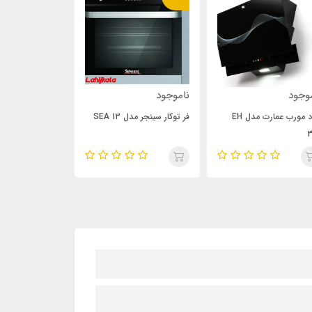
وجود
ناموجود
ناموجود
هود مورب عمارت مدل EH
فر توکار سینجر مدل SEA 13
فر توکار برقی گا
3
اسمارت SMA 24