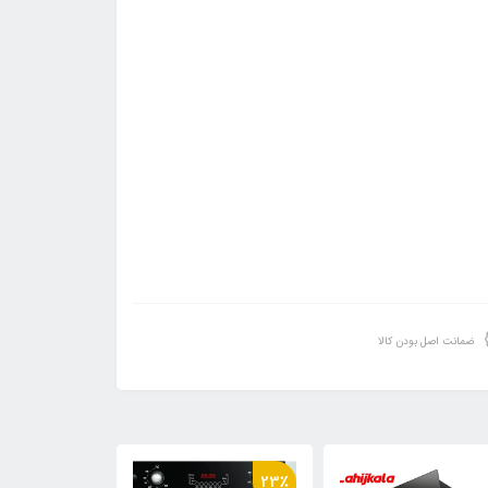
ضمانت اصل بودن کالا
23٪
23٪