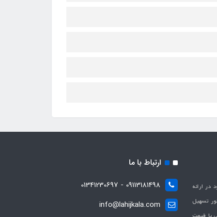
ارتباط با ما
09113181498 - 01341230697
با هدف بهبود در ارائه
ظور تسهیل
info@lahijkala.com
یی با قیمت