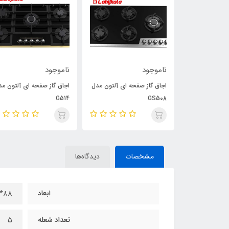
ناموجود
ناموجود
هود مورب آلتون مدل H304
اجاق گاز صفحه ای آلتون مدل
اجاق گاز صفحه ای آلتون مد
G514
GS508
مشخصات
دیدگاه‌ها
ابعاد
88*47*2 سانتی‌متر
تعداد شعله
5