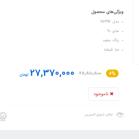
ویژگی‌های محصول
مدل: H63W
سایز: 90
رنگ: سفید
نما: شیشه
27,370,000
28,810,800
6%
تومان
ناموجود
امکان تحویل اکسپرس