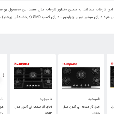
مکعب در ساعت و میزان صدای آن 54 DB میباشد.این هود
ناموجود
ناموجود
نام
ل
اجاق گاز صفحه ای آلتون مدل
اجاق گاز صفحه ای آلتون مدل
40
G513
GS510