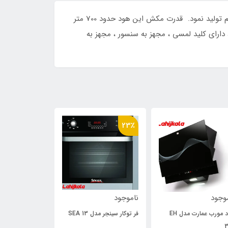
هود آشپزخانه H63 یکی از پر فروش ترین محصولات این کارخانه میباشد. به همین منظور کارخانه مدل سفید این محصول رو هم تولید نمود. قدرت مکش این هود حدود 700 متر
 دارای موتور توربو چهاردور ، دارای لامپ SMD (درخشندگی بیشتر) ، دارای کلید لمسی ، مجهز به سنسور ، مجهز به
23٪
23٪
وجود
ناموجود
ناموجود
هود مورب عمارت مدل EH
فر توکار سینجر مدل SEA 13
فر توکار برقی گا
3
اسمارت SMA 24