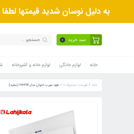
به دلیل نوسان شدید قیمتها لطف
سبد خرید
0
خانه
لوازم خانگی
لوازم خانه و آشپزخانه
شی
خانه
فهرست محصولات
هود مورب اخوان مدل H63W (سفید)