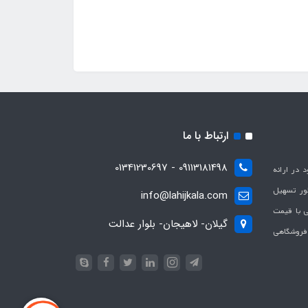
ارتباط با ما
09113181498 - 01341230697
با هدف بهبود در ارائه
ظور تسهیل
info@lahijkala.com
یی با قیمت
گیلان- لاهیجان- بلوار عدالت
 فروشگاهی