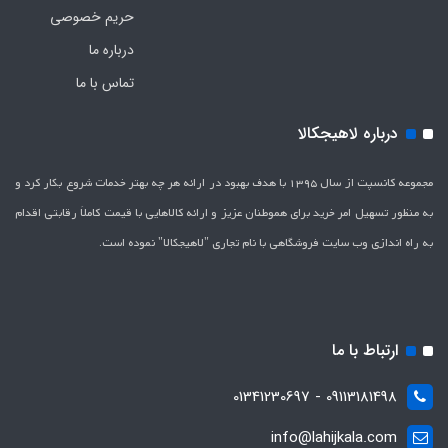
حریم خصوصی
درباره ما
تماس با ما
درباره لاهیجکالا
مجموعه کانسپت از سال 1395 با هدف بهبود در ارائه هر چه بهتر خدمات شروع بکار کرد و
به منظور تسهیل امر خرید برای هموطنان عزیز و ارائه کالاهایی با قیمت کاملاَ رقابتی اقدام
به راه اندازی وب سایت فروشگاهی با نام تجاری "لاهیج­کالا" نموده است.
ارتباط با ما
09113181498 - 01341230697
info@lahijkala.com