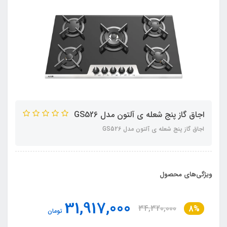
اجاق گاز پنج شعله ی آلتون مدل GS526
اجاق گاز پنج شعله ی آلتون مدل GS526
ویژگی‌های محصول
31,917,000
34,320,000
8%
تومان