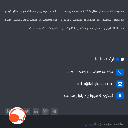
مجموعه کانسپت از سال 1395 با هدف بهبود در ارائه هر چه بهتر خدمات شروع بکار کرد و
به منظور تسهیل امر خرید برای هموطنان عزیز و ارائه کالاهایی با قیمت کاملاَ رقابتی اقدام
به راه اندازی وب سایت فروشگاهی با نام تجاری "لاهیج­کالا" نموده است.
ارتباط با ما
09113181498 - 01341230697
info@lahijkala.com
گیلان- لاهیجان- بلوار عدالت
ساخت سایت توسط
پرتال