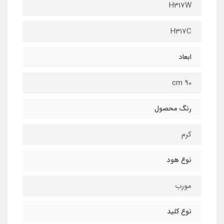
H317W
H317C
ابعاد
90 cm
رنگ محصول
کرم
نوع هود
مورب
نوع کلید