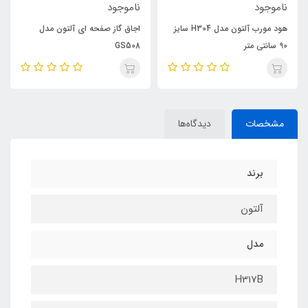
ناموجود
ناموجود
هود مورب آلتون مدل H304 سایز
اجاق گاز صفحه ای آلتون مدل
90 سانتی متر
GS508
مشخصات
دیدگاه‌ها
برند
آلتون
مدل
H317B