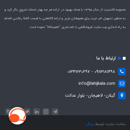
مجموعه کانسپت از سال 1395 با هدف بهبود در ارائه هر چه بهتر خدمات شروع بکار کرد و
به منظور تسهیل امر خرید برای هموطنان عزیز و ارائه کالاهایی با قیمت کاملاَ رقابتی اقدام
به راه اندازی وب سایت فروشگاهی با نام تجاری "لاهیج­کالا" نموده است.
ارتباط با ما
09113181498 - 01341230697
info@lahijkala.com
گیلان- لاهیجان- بلوار عدالت
ساخت سایت توسط
پرتال