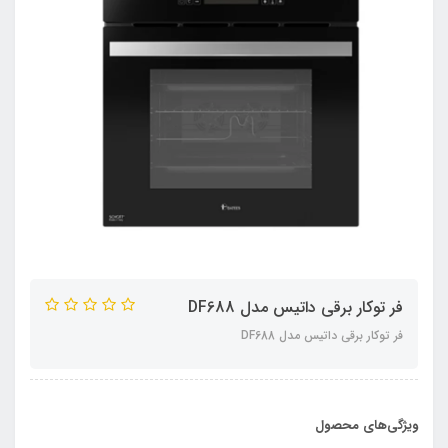
فر توکار برقی داتیس مدل DF688
فر توکار برقی داتیس مدل DF688
ویژگی‌های محصول