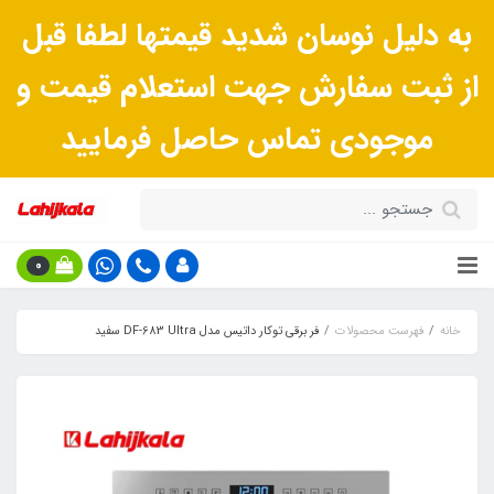
به دلیل نوسان شدید قیمتها لطفا قبل
از ثبت سفارش جهت استعلام قیمت و
موجودی تماس حاصل فرمایید
0
خانه
فهرست محصولات
فر برقی توکار داتیس مدل DF-683 Ultra سفید