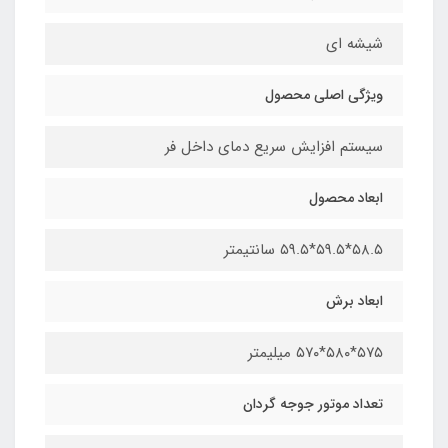
شیشه ای
ویژگی اصلی محصول
سیستم افزایش سریع دمای داخل فر
ابعاد محصول​
۵۸.۵*۵۹.۵*۵۹.۵ سانتیمتر
ابعاد برش
۵۷۵*۵۸۰*۵۷۰ میلیمتر
تعداد موتور جوجه گردان