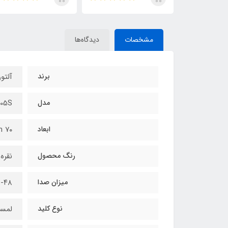
مشخصات
دیدگاه‌ها
برند
آلتو
مدل
05S
ابعاد
۷۰ cm
رنگ محصول
نقره
میزان صدا
۵۸-۴۸ د
نوع کلید
لمس