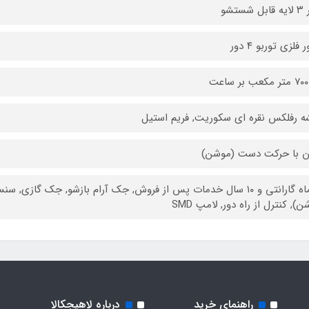
 شستشو
 فلزی توربو ۴ دور
کعب بر ساعت
 رفلکس نقره ای سکوریت, فریم استیل
ن با حرکت دست (موشن)
۲۴ ماه گارانتی و ۱۰ سال خدمات پس از فروش, جک آرام بازشو, جک گاز
), کنترل از راه دور, لامپ SMD
راهنمای خرید
درباره لاهیجکالا