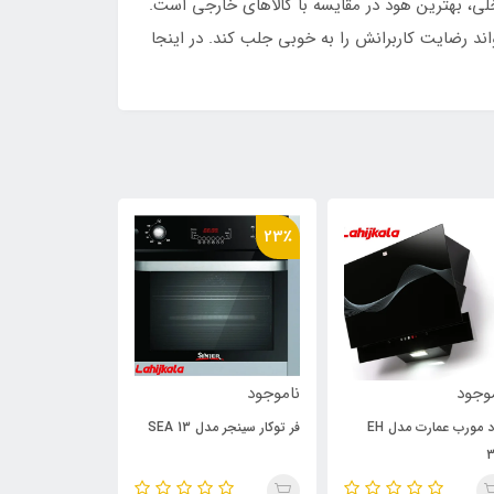
گرفته شده است. هود H۷۰۵S آلتون به عنوان یک محصول داخلی، بهترین هود در مقایسه با کالاهای خارجی است.
آلتون هم از لحاظ ظاهری و هم کاربرد، می‌تواند رضایت کاربرانش را به خوبی جلب کند. در اینجا
23٪
23٪
وجود
ناموجود
ناموجود
هود مورب عمارت مدل EH
فر توکار سینجر مدل SEA 13
فر توکار برقی گا
3
اسمارت SMA 24