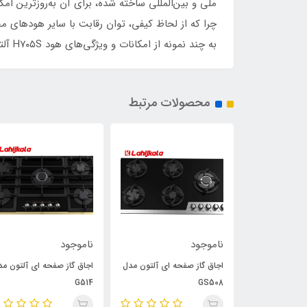
به چند نمونه از امکانات و ویژگی‌های هود H۷۰۵S آلتون اشاره خواهیم کرد، تا با آن‌ها آشنا شوید.
محصولات مرتبط
ناموجود
ناموجود
هود مورب آلتون مدل H304
اجاق گاز صفحه ای آلتون مدل
اجاق گاز صفحه ای آلتون مد
G514
GS508