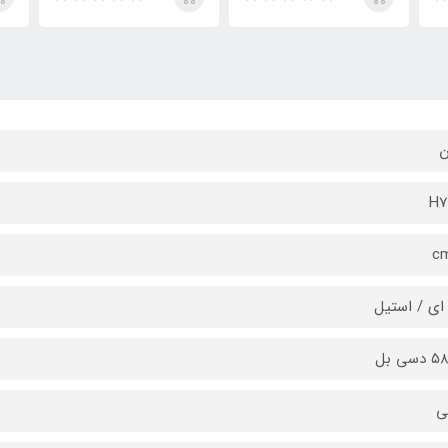
ن
H7
 ای / استیل
سی بل
ی