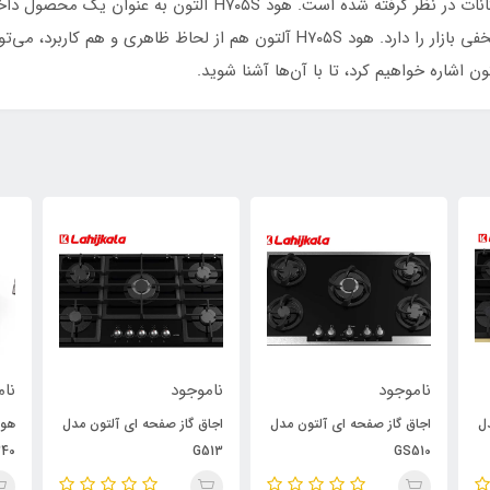
ملی و بین‌المللی ساخته شده، برای آن به‌روزترین امکانات در نظر 
چرا که از لحاظ کیفی، توان رقابت با سایر هودهای مخفی بازار را دارد. هود H۷۰۵S 
ناموجود
ناموجود
نام
ل
اجاق گاز صفحه ای آلتون مدل
اجاق گاز صفحه ای آلتون مدل
40
G513
GS510