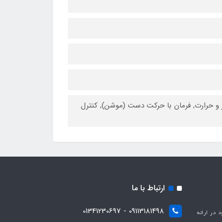
دود، گاز و حرارت, فرمان با حرکت دست (موشن), کنترل
ارتباط با ما
09113181498 - 01341230697
با هدف بهبود در ارائه