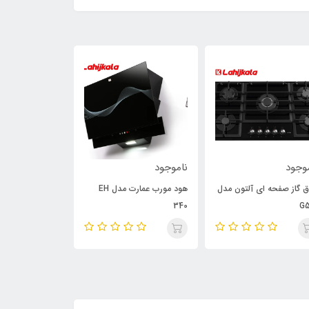
23٪
وجود
ناموجود
ناموجود
ق گاز صفحه ای آلتون مدل
هود مورب عمارت مدل EH
فر توکار سینجر مدل 13
340
G5