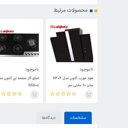
محصولات مرتبط
ناموجود
ناموجود
هود مورب آلتون مدل H311
هود مورب آلتون مدل H304
اجاق گاز صفحه ای آلتون مد
سایز 90 سانتی متر
GS508
مشخصات
دیدگاه‌ها