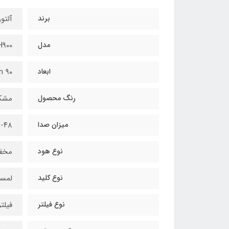
برند
آلتو
مدل
H900
ابعاد
۹۰ cm
رنگ محصول
مشکی
میزان صدا
۵۸-۴۸ د
نوع هود
مخف
نوع کلید
لمس
نوع فیلتر
فیلتر ۳ لایه قابل