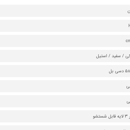
ن
 / سفید / استیل
سی بل
ی
ی
 شستشو