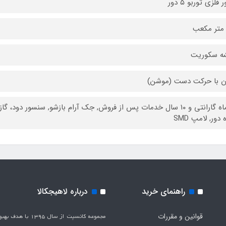
 فلزی توربو ۵ دور
ه سکوریت
ن با حرکت دست (موشن)
۲۴ ماه گارانتی و ۱۰ سال خدمات پس از فروش, جک آرام بازشو, سنسور 
ه دور, لامپ SMD
راهنمای خرید
درباره لاهیجکالا
قوانین و مقررات
مجموعه کانسپت از سال 1395 