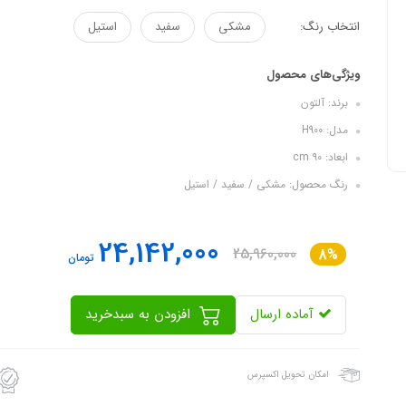
انتخاب رنگ:
مشکی
سفید
استیل
ویژگی‌های محصول
برند: آلتون
مدل: H900
ابعاد: ۹۰ cm
رنگ محصول: مشکی / سفید / استیل
24,142,000
25,960,000
8%
تومان
آماده ارسال
افزودن به سبدخرید
امکان تحویل اکسپرس