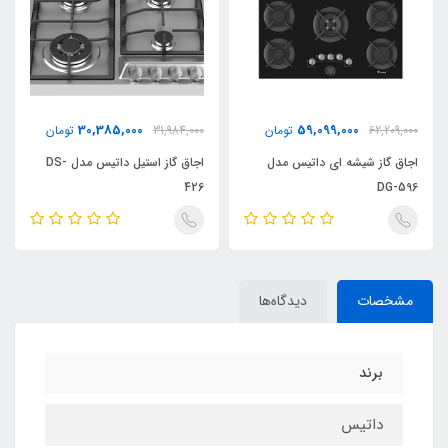
30,385,000
59,099,000
62,209,000
تومان
31,984,000
تومان
اجاق گاز شیشه ای داتیس مدل
اجاق گاز استیل داتیس مدل DS-
426
DG-596
مشخصات
دیدگاه‌ها
برند
داتیس