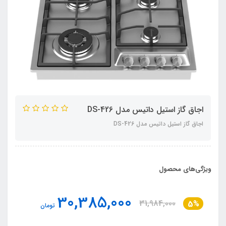
اجاق گاز استیل داتیس مدل DS-426
اجاق گاز استیل داتیس مدل DS-426
ویژگی‌های محصول
30,385,000
31,984,000
5%
تومان