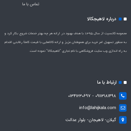
تماس با ما
درباره لاهیجکالا
مجموعه کانسپت از سال 1395 با هدف بهبود در ارائه هر چه بهتر خدمات شروع بکار کرد و
به منظور تسهیل امر خرید برای هموطنان عزیز و ارائه کالاهایی با قیمت کاملاَ رقابتی اقدام
به راه اندازی وب سایت فروشگاهی با نام تجاری "لاهیج­کالا" نموده است.
ارتباط با ما
09113181498 - 01341230697
info@lahijkala.com
گیلان- لاهیجان- بلوار عدالت