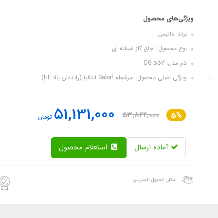
ویژگی‌های محصول
برند: داتیس
نوع محصول: اجاق گاز شیشه ای
نام مدل: DG-553
ویژگی اصلی محصول: سرشعله Sabaf ایتالیا (راندمان بالا HE)
51,131,000
53,822,000
5%
تومان
آماده ارسال
استعلام محصول
امکان تحویل اکسپرس