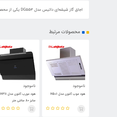
اجاق گاز شیشه‌ای داتیس مدل DG553 یکی از محصولات باکیفیت این برند است که به خاطر طراحی زیبا و کارایی بالا شناخته می‌شود.
محصولات مرتبط
ناموجود
ناموجود
جاروبرقی داتیس 3000 مدل
هود موب آلتون مدل H501
هود مورب آلتون مدل H311
سایز 80 سانتی متر