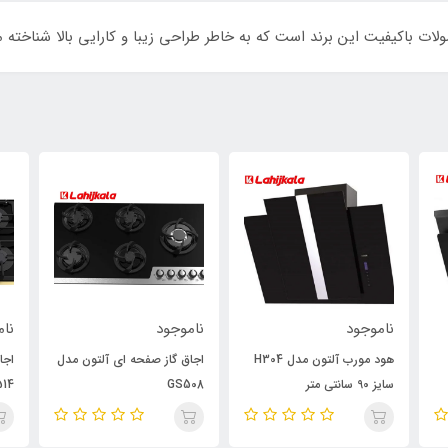
ناموجود
ناموجود
نام
هود مورب آلتون مدل H304
اجاق گاز صفحه ای آلتون مدل
اجا
سایز 90 سانتی متر
GS508
514