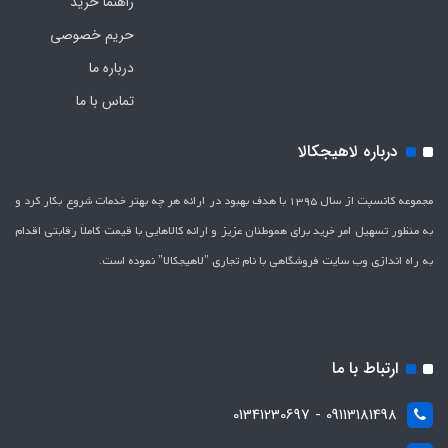
راهنما خرید
حریم خصوصی
درباره ما
تماس با ما
درباره لاهیجکالا
مجموعه کانسپت از سال 1395 با هدف بهبود در ارائه هر چه بهتر خدمات شروع بکار کرد و
به منظور تسهیل امر خرید برای هموطنان عزیز و ارائه کالاهایی با قیمت کاملاَ رقابتی اقدام
به راه اندازی وب سایت فروشگاهی با نام تجاری "لاهیج­کالا" نموده است.
ارتباط با ما
09113181498 - 01341230697