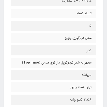
۴۸.۵ * ۸۷.۰ سانتیمتر
تعداد شعله
5
محل قرارگیری پلوپز
کنار
مجهز به شیر ترموکوپل دار فوق سریع (Top Time)
میباشد
توان شعله پلوپز
۳.۵۸ کیلو وات