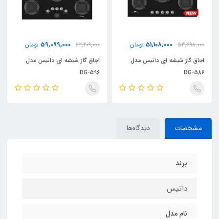
30,385,000
59,099,000
ن
62,209,000
تومان
31,984,000
تومان
ل
اجاق گاز شیشه ای داتیس مدل
اجاق گاز استیل داتیس مدل DS-
426
DG-596
مشخصات
دیدگاه‌ها
برند
داتیس
نام مدل