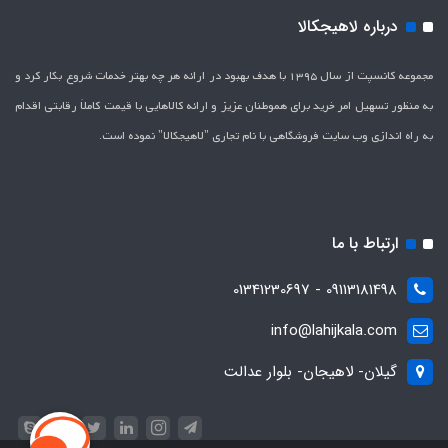
درباره لاهیجکالا
مجموعه کانسپت از سال 1395 با هدف بهبود در ارائه هر چه بهتر خدمات شروع بکار کرد و
به منظور تسهیل امر خرید برای هموطنان عزیز و ارائه کالاهایی با قیمت کاملاَ رقابتی اقدام
به راه اندازی وب سایت فروشگاهی با نام تجاری "لاهیج­کالا" نموده است.
ارتباط با ما
09113181498 - 01341230697
info@lahijkala.com
گیلان- لاهیجان- بلوار عدالت