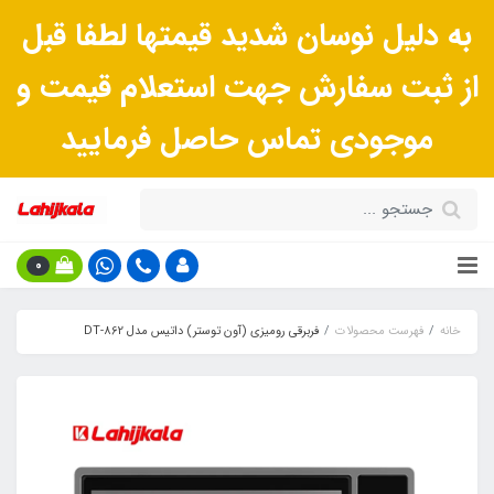
به دلیل نوسان شدید قیمتها لطفا قبل
از ثبت سفارش جهت استعلام قیمت و
موجودی تماس حاصل فرمایید
0
خانه
فهرست محصولات
فربرقی رومیزی (آون توستر) داتیس مدل DT-862