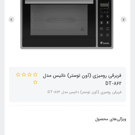
فربرقی رومیزی (آون توستر) داتیس مدل
DT-862
فربرقی رومیزی (آون توستر) داتیس مدل DT-862
ویژگی‌های محصول