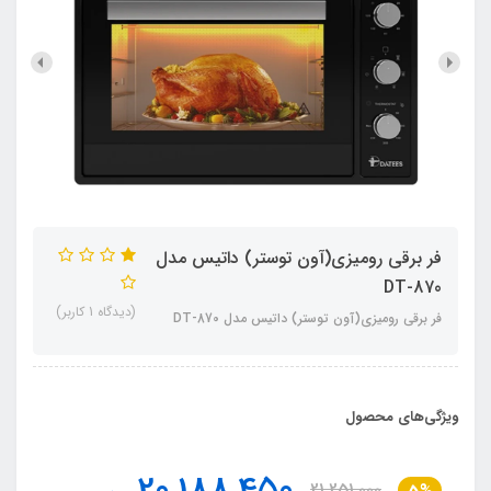
فر برقی رومیزی(آون توستر) داتیس مدل
DT-870
(دیدگاه 1 کاربر)
فر برقی رومیزی(آون توستر) داتیس مدل DT-870
ویژگی‌های محصول
20,188,450
21,251,000