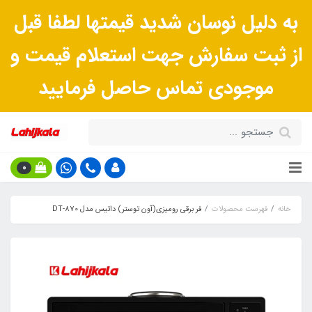
به دلیل نوسان شدید قیمتها لطفا قبل
از ثبت سفارش جهت استعلام قیمت و
موجودی تماس حاصل فرمایید
0
خانه
فهرست محصولات
فر برقی رومیزی(آون توستر) داتیس مدل DT-870