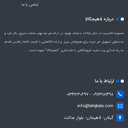
تماس با ما
درباره لاهیجکالا
مجموعه کانسپت از سال 1395 با هدف بهبود در ارائه هر چه بهتر خدمات شروع بکار کرد و
به منظور تسهیل امر خرید برای هموطنان عزیز و ارائه کالاهایی با قیمت کاملاَ رقابتی اقدام
به راه اندازی وب سایت فروشگاهی با نام تجاری "لاهیج­کالا" نموده است.
ارتباط با ما
09113181498 - 01341230697
info@lahijkala.com
گیلان- لاهیجان- بلوار عدالت