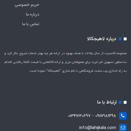
حریم خصوصی
درباره ما
تماس با ما
درباره لاهیجکالا
مجموعه کانسپت از سال 1395 با هدف بهبود در ارائه هر چه بهتر خدمات شروع بکار کرد و
به منظور تسهیل امر خرید برای هموطنان عزیز و ارائه کالاهایی با قیمت کاملاَ رقابتی اقدام
به راه اندازی وب سایت فروشگاهی با نام تجاری "لاهیج­کالا" نموده است.
ارتباط با ما
09113181498 - 01341230697
info@lahijkala.com