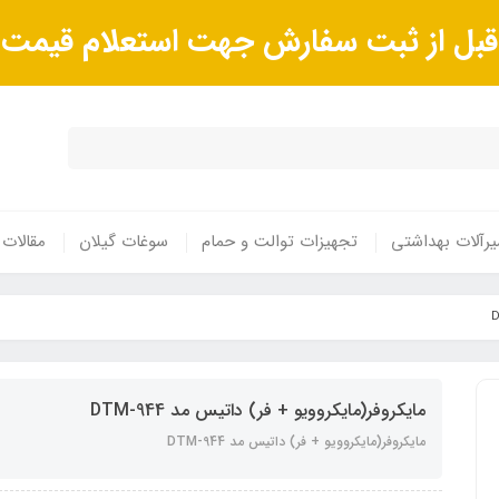
ا قبل از ثبت سفارش جهت استعلام قیم
رآلات بهداشتی
تجهیزات توالت و حمام
سوغات گیلان
مقالات
مایکروفر(مایکروویو + فر) داتیس مد DTM-944
مایکروفر(مایکروویو + فر) داتیس مد DTM-944