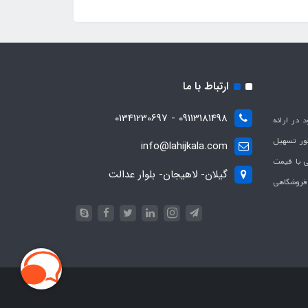
ارتباط با ما
09113181498 - 01341230697
با هدف بهبود در ارائه
ظور تسهیل
info@lahijkala.com
یی با قیمت
گیلان- لاهیجان- بلوار عدالت
 فروشگاهی