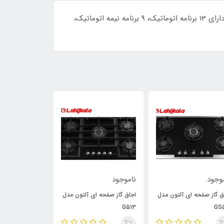
مایکروفر توکار DTM 944 یک ماکروفر ترکیبی (ماکروویو + فر) با امکانات و ویژگی های خاص است. به عنوان مثال این محصول دارای 13 برنامه اتوماتیک، 9 برنامه نیمه اتوماتیک،
وجود
ناموجود
ناموجود
ق گاز صفحه ای آلتون مدل
اجاق گاز صفحه ای آلتون مدل
340
G513
GS