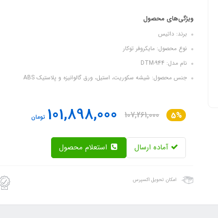
ویژگی‌های محصول
برند: داتیس
نوع محصول: مایکروفر توکار
نام مدل: DTM-944
جنس محصول: شیشه سکوریت، استیل، ورق گالوانیزه و پلاستیک ABS
101,898,000
107,261,000
5%
تومان
آماده ارسال
استعلام محصول
امکان تحویل اکسپرس