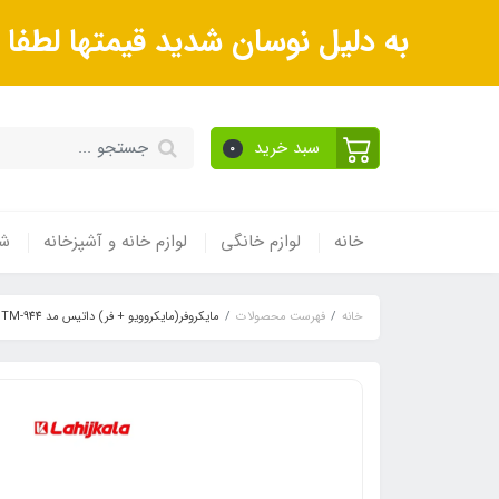
به دلیل نوسان شدید قیمتها لطف
سبد خرید
0
خانه
لوازم خانگی
لوازم خانه و آشپزخانه
شی
خانه
فهرست محصولات
مایکروفر(مایکروویو + فر) داتیس مد DTM-944