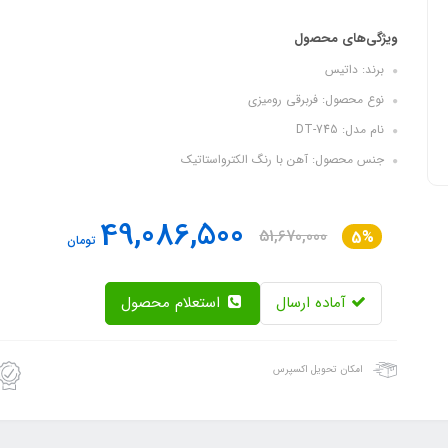
ویژگی‌های محصول
برند: داتیس
نوع محصول: فربرقی رومیزی
نام مدل: DT-745
جنس محصول: آهن با رنگ الکترواستاتیک
49,086,500
51,670,000
5%
تومان
آماده ارسال
استعلام محصول
امکان تحویل اکسپرس