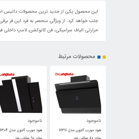
این محصول یکی از جدید ترین محصولات داتیس است که
حرارتی الیاف سرامیکی، فن کانوکشن، لامپ داخلی فر، بدنه داخلی لعاب شده clean
محصولات مرتبط
ناموجود
ناموجود
جاروبرقی داتیس 3000 مدل
هود مورب آلتون مدل H311
هود مورب آلتون مدل 4
سایز 80 سانتی متر
سایز 90 سانتی متر