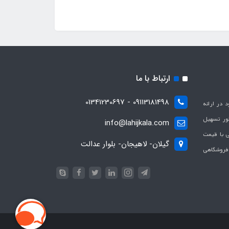
ارتباط با ما
09113181498 - 01341230697
با هدف بهبود در ارائه
ظور تسهیل
info@lahijkala.com
یی با قیمت
گیلان- لاهیجان- بلوار عدالت
 فروشگاهی