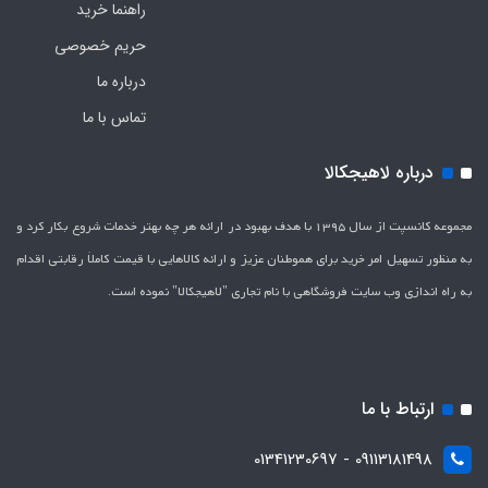
راهنما خرید
حریم خصوصی
درباره ما
تماس با ما
درباره لاهیجکالا
مجموعه کانسپت از سال 1395 با هدف بهبود در ارائه هر چه بهتر خدمات شروع بکار کرد و
به منظور تسهیل امر خرید برای هموطنان عزیز و ارائه کالاهایی با قیمت کاملاَ رقابتی اقدام
به راه اندازی وب سایت فروشگاهی با نام تجاری "لاهیج­کالا" نموده است.
ارتباط با ما
09113181498 - 01341230697