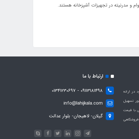
ام و مدرنیته در تجهیزات آشپزخانه هستند.
ارتباط با ما
09113181498 - 01341230697
با هدف بهبود در ارائه
ظور تسهیل
info@lahijkala.com
یی با قیمت
گیلان- لاهیجان- بلوار عدالت
 فروشگاهی