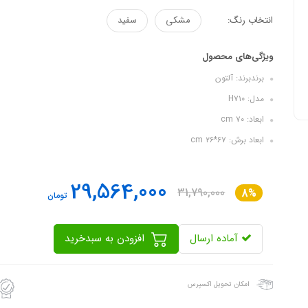
انتخاب رنگ:
مشکی
سفید
ویژگی‌های محصول
برندبرند: آلتون
مدل: H۷۱۰
ابعاد: ۷۰ cm
ابعاد برش: ۶۷*۲۶ cm
29,564,000
31,790,000
8%
تومان
آماده ارسال
افزودن به سبدخرید
امکان تحویل اکسپرس