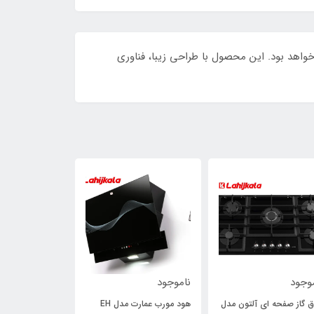
کوراسیون آشپزخانه خود هستید، هود H۷۱۰B آلتون انتخابی ایده‌آل خواهد بود. این محصول با طراحی زیبا، فناوری
23٪
وجود
ناموجود
ناموجود
ق گاز صفحه ای آلتون مدل
هود مورب عمارت مدل EH
فر توکار سینجر مدل 13