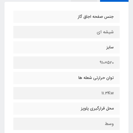
جنس صفحه اجاق گاز
شيشه ای
سایز
520×910
توان حرارتی شعله ها
11.3Kw
محل قرارگیري پلوپز
وسط