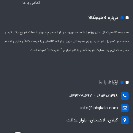
تماس با ما
درباره لاهیجکالا
مجموعه کانسپت از سال 1395 با هدف بهبود در ارائه هر چه بهتر خدمات شروع بکار کرد و
به منظور تسهیل امر خرید برای هموطنان عزیز و ارائه کالاهایی با قیمت کاملاَ رقابتی اقدام
به راه اندازی وب سایت فروشگاهی با نام تجاری "لاهیج­کالا" نموده است.
ارتباط با ما
09113181498 - 01341230697
info@lahijkala.com
گیلان- لاهیجان- بلوار عدالت