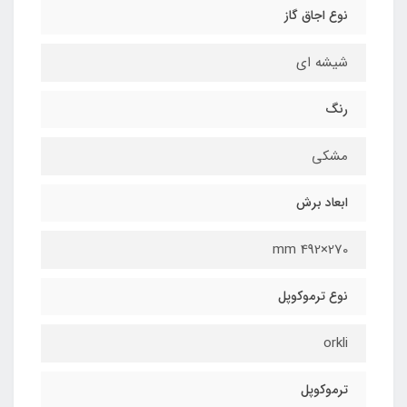
نوع اجاق گاز
شیشه اي
رنگ
مشکی
ابعاد برش
270×492 mm
نوع ترموکوپل
orkli
ترموکوپل