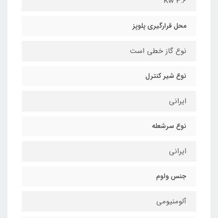
3.6 Kw
محل قرارگیري پلوپز
نوع گاز خطي است
نوع شیر کنترل
ايراني
نوع سرشعله
ايراني
جنس ولوم
آلومنیومی