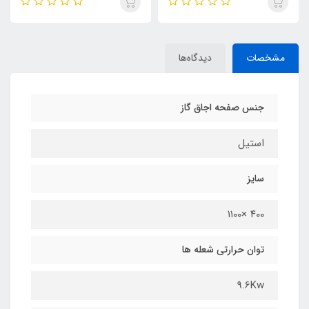
مشخصات
دیدگاه‌ها
جنس صفحه اجاق گاز
استيل
سایز
٤٠٠ ×١١٠٠
توان حرارتی شعله ها
9.6Kw