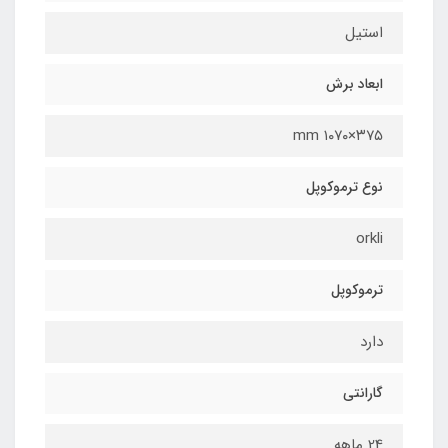
استيل
ابعاد برش
٣٧٥×١٠٧٠ mm
نوع ترموکوپل
orkli
ترموکوپل
دارد
گارانتی
24 ماهه