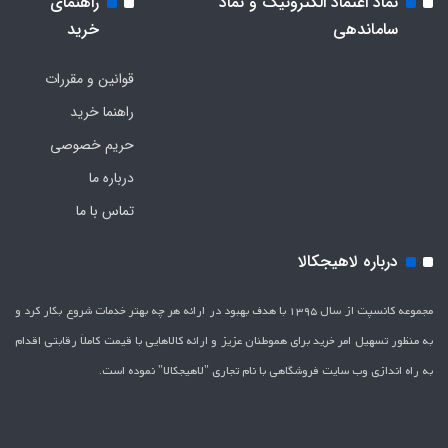
نماد اعتماد الکترونیک و نماد
راهنمای
ساماندهی
خرید
قوانین و مقررات
راهنما خرید
حریم خصوصی
درباره ما
تماس با ما
درباره لاهیجکالا
مجموعه کانسپت از سال 1395 با هدف بهبود در ارائه هر چه بهتر خدمات شروع بکار کرد و
به منظور تسهیل امر خرید برای هموطنان عزیز و ارائه کالاهایی با قیمت کاملاَ رقابتی اقدام
به راه اندازی وب سایت فروشگاهی با نام تجاری "لاهیج­کالا" نموده است.