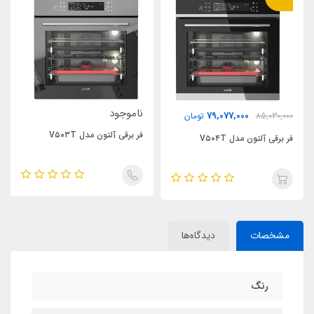
ناموجود
79,077,000
85,030,000
تومان
فر برقی آلتون مدل V۵۰۳T
فر برقی آلتون مدل V۵۰۴T
مشخصات
دیدگاه‌ها
رنگ