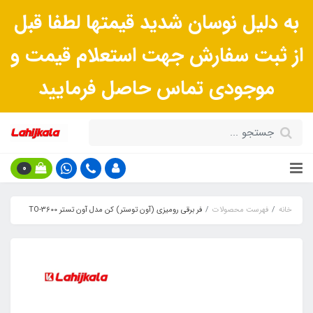
به دلیل نوسان شدید قیمتها لطفا قبل
از ثبت سفارش جهت استعلام قیمت و
موجودی تماس حاصل فرمایید
0
خانه
فهرست محصولات
فر برقی رومیزی (آون توستر) کن مدل آون تستر TO-3600