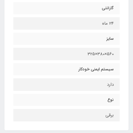
گارانتی
24 ماه
سایز
560×380×325
سیستم ایمنی خودکار
دارد
نوع
برقي