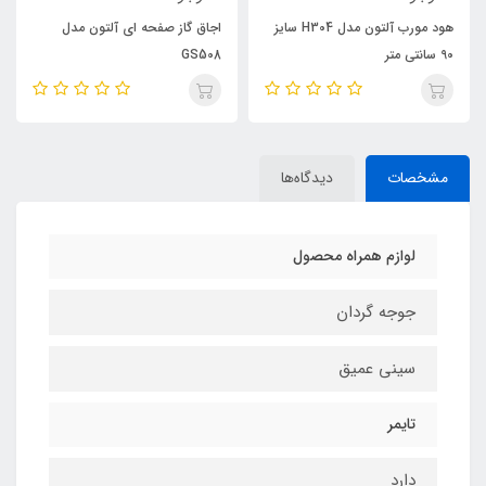
هود مورب آلتون مدل H304 سایز
اجاق گاز صفحه ای آلتون مدل
90 سانتی متر
GS508
مشخصات
دیدگاه‌ها
لوازم همراه محصول
جوجه گردان
سيني عميق
تایمر
دارد