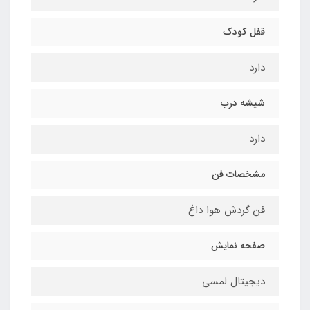
قفل كودك
دارد
شيشه درب
دارد
مشخصات فن
فن گردش هوا داغ
صفحه نمایش
ديجيتال لمسي