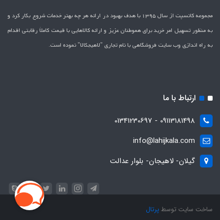
مجموعه کانسپت از سال 1395 با هدف بهبود در ارائه هر چه بهتر خدمات شروع بکار کرد و
به منظور تسهیل امر خرید برای هموطنان عزیز و ارائه کالاهایی با قیمت کاملاَ رقابتی اقدام
به راه اندازی وب سایت فروشگاهی با نام تجاری "لاهیج­کالا" نموده است.
ارتباط با ما
09113181498 - 01341230697
info@lahijkala.com
گیلان- لاهیجان- بلوار عدالت
ساخت سایت توسط
پرتال