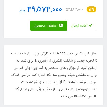
49,574,000
52,183,000
5%
تومان
آماده ارسال
استعلام محصول
اجاق گاز داتیس مدل DG-545 به تازگی وارد بازار شده است
تا تجربه جدید و شگفت انگیزی از آشپزی را برای شما به
ارمغان آورد. از ویژگی های منحصر به فرد این اجاق گاز می
توان به داشتن شبکه چدنی سه تکه اشاره کرد. ترانس فندک
لورنزو، سرشعله ساباف HE( راندمان بالا )، شیشه شات
ایتالیا،ترموکوپل تاپ تایم و… از دیگر ویژگی های اجاق گاز
داتیس DG-545 می باشد.