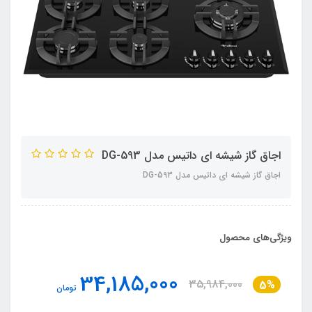
اجاق گاز شیشه ای داتیس مدل DG-593
اجاق گاز شیشه ای داتیس مدل DG-593
ویژگی‌های محصول
34,185,000
35,984,000
5%
تومان