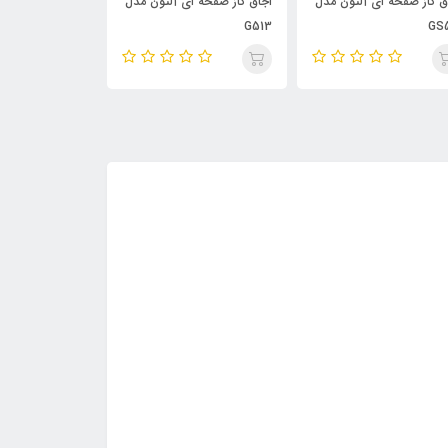
ق گاز صفحه ای آلتون مدل
اجاق گاز صفحه ای آلتون مدل
340
G513
GS