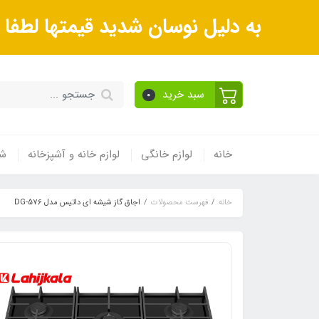
به دلیل نوسان شدید قیمتها لطف
سبد خرید
0
خانه
لوازم خانگی
لوازم خانه و آشپزخانه
شی
خانه
فهرست محصولات
اجاق گاز شیشه ای داتیس مدل DG-576