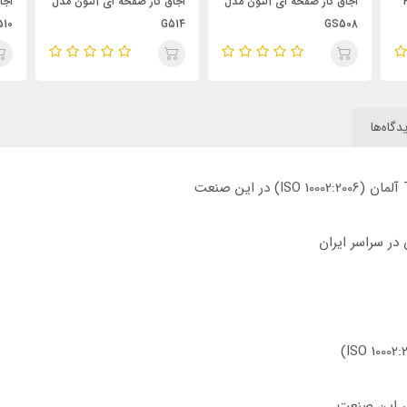
H30
اجاق گاز صفحه ای آلتون مدل
اجاق گاز صفحه ای آلتون مدل
اجا
510
G514
GS508
دگاه‌ها
در این صنعت