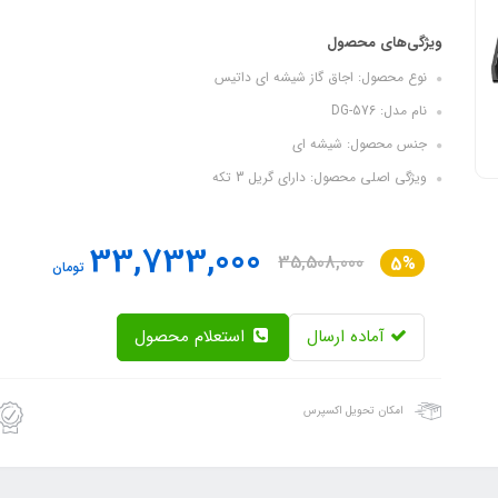
ویژگی‌های محصول
نوع محصول: اجاق گاز شیشه ای داتیس
نام مدل: DG-576
جنس محصول: شیشه ای
ویژگی اصلی محصول: دارای گریل 3 تکه
33,733,000
35,508,000
5%
تومان
آماده ارسال
استعلام محصول
امکان تحویل اکسپرس