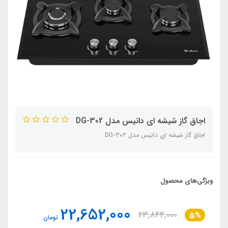
اجاق گاز شیشه ای داتیس مدل DG-302
اجاق گاز شیشه ای داتیس مدل DG-302
ویژگی‌های محصول
22,652,000
23,844,000
5%
تومان