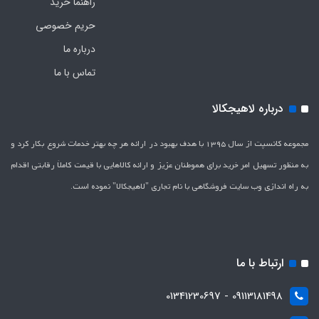
راهنما خرید
حریم خصوصی
درباره ما
تماس با ما
درباره لاهیجکالا
مجموعه کانسپت از سال 1395 با هدف بهبود در ارائه هر چه بهتر خدمات شروع بکار کرد و
به منظور تسهیل امر خرید برای هموطنان عزیز و ارائه کالاهایی با قیمت کاملاَ رقابتی اقدام
به راه اندازی وب سایت فروشگاهی با نام تجاری "لاهیج­کالا" نموده است.
ارتباط با ما
09113181498 - 01341230697