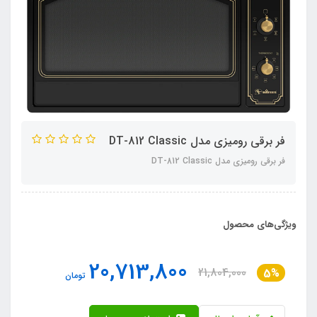
فر برقی رومیزی مدل DT-812 Classic
فر برقی رومیزی مدل DT-812 Classic
ویژگی‌های محصول
20,713,800
21,804,000
5%
تومان