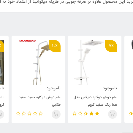
ید این محصول علاوه بر صرفه جویی در هزینه میتوانید از اعتماد خود به 
٪
10٪
7٪
ناموجود
ناموجود
نام
علم دوش دوکاره دنیکس مدل
علم دوش دوکاره حمید سفید
علم
هما رنگ سفید کروم
طلایی
کرو