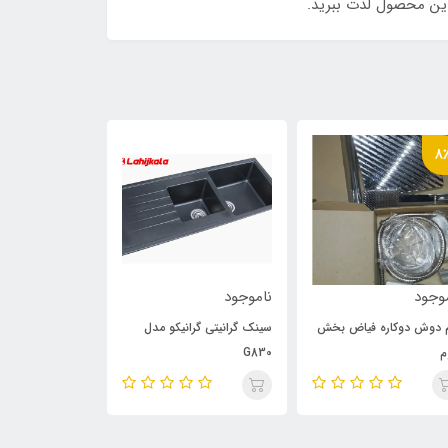
این محصول لذت ببرید.
8
وجود
ناموجود
ناموجود
 دوش دوکاره فیاض بخش
سینک گرانیتی گرانیکو مدل
سینک گرانیتی گرا
م
G830
G820