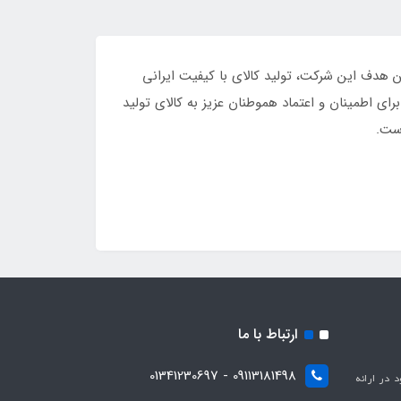
 بزرگترین هدف این شرکت، تولید کالای با کیفیت ایرانی
ای اطمینان و اعتماد هموطنان عزیز به کالای تولید
ارتباط با ما
09113181498 - 01341230697
با هدف بهبود در ارائه