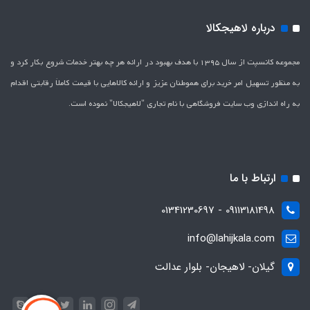
درباره لاهیجکالا
مجموعه کانسپت از سال 1395 با هدف بهبود در ارائه هر چه بهتر خدمات شروع بکار کرد و
به منظور تسهیل امر خرید برای هموطنان عزیز و ارائه کالاهایی با قیمت کاملاَ رقابتی اقدام
به راه اندازی وب سایت فروشگاهی با نام تجاری "لاهیج­کالا" نموده است.
ارتباط با ما
09113181498 - 01341230697
info@lahijkala.com
گیلان- لاهیجان- بلوار عدالت