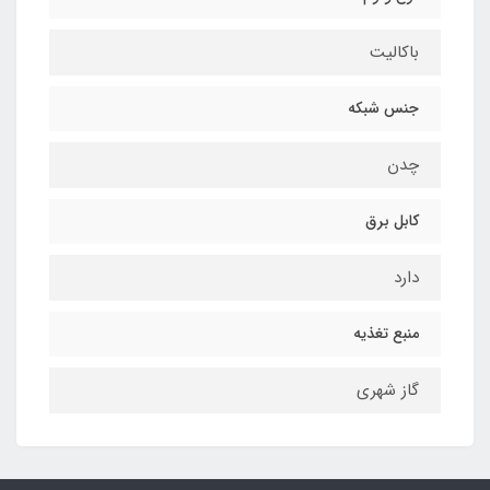
باکالیت
جنس شبکه
چدن
کابل برق
دارد
منبع تغذیه
گاز شهری