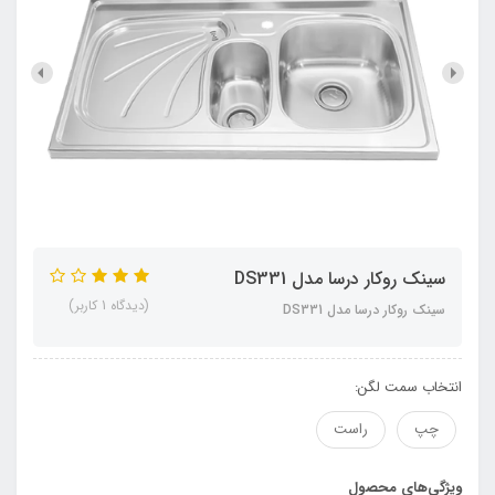
سينک روکار درسا مدل DS331
(دیدگاه 1 کاربر)
سينک روکار درسا مدل DS331
انتخاب سمت لگن:
چپ
راست
ویژگی‌های محصول