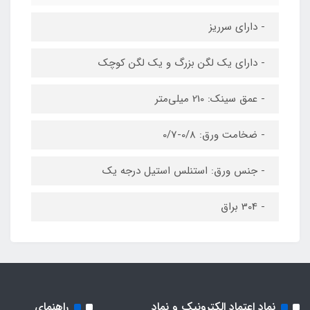
- دارای سرریز
- دارای یک لگن بزرگ و یک لگن کوچک
- عمق سینک: 210 میلی‌متر
- ضخامت ورق: 0/8-0/7
- جنس ورق: استنلس استیل درجه یک
- 304 براق
نماد اعتماد الکترونیک و نماد
راهنمای