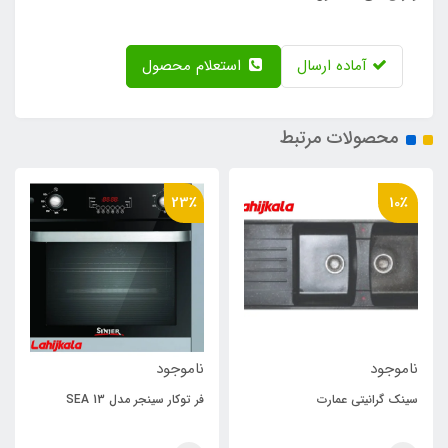
آماده ارسال
استعلام محصول
محصولات مرتبط
23٪
10٪
ناموجود
ناموجود
سینک گرانیتی عمارت
فر توکار سینجر مدل SEA 13