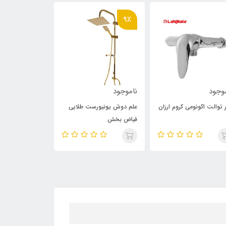
9٪
وجود
ناموجود
ناموجود
 توالت اکونومی کروم ارزان
علم دوش یونیورست طلایی
فیاض بخش
701