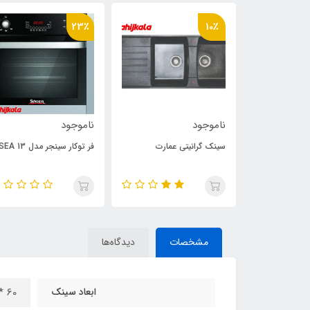
23٪
10٪
ناموجود
ناموجود
مدل H501
سینک گرانیتی عمارت
فر توکار سینجر مدل SEA 13
مشخصات
دیدگاه‌ها
ابعاد سینک
60 * 120 سانتی متر