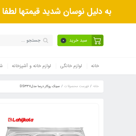
به دلیل نوسان شدید قیمتها لطف
سبد خرید
0
خانه
لوازم خانگی
لوازم خانه و آشپزخانه
شی
خانه
فهرست محصولات
سينک روکار درسا مدلDS337