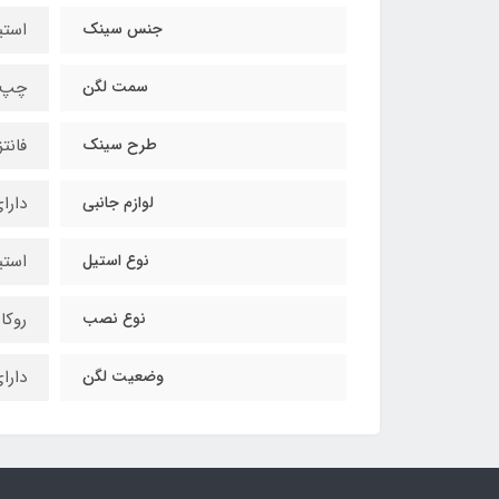
جنس سینک
استی
سمت لگن
چپ,
طرح سینک
فانت
لوازم جانبی
دارای بست 
نوع استیل
استی
نوع نصب
روکار
وضعیت لگن
دارا