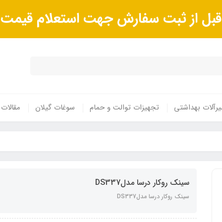
ا قبل از ثبت سفارش جهت استعلام قیم
رآلات بهداشتی
تجهیزات توالت و حمام
سوغات گیلان
مقالات
سينک روکار درسا مدلDS337
سينک روکار درسا مدلDS337