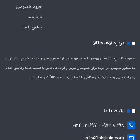
حریم خصوصی
درباره ما
تماس با ما
درباره لاهیجکالا
مجموعه کانسپت از سال 1395 با هدف بهبود در ارائه هر چه بهتر خدمات شروع بکار کرد و
به منظور تسهیل امر خرید برای هموطنان عزیز و ارائه کالاهایی با قیمت کاملاَ رقابتی اقدام
به راه اندازی وب سایت فروشگاهی با نام تجاری "لاهیج­کالا" نموده است.
ارتباط با ما
09113181498 - 01341230697
info@lahijkala.com