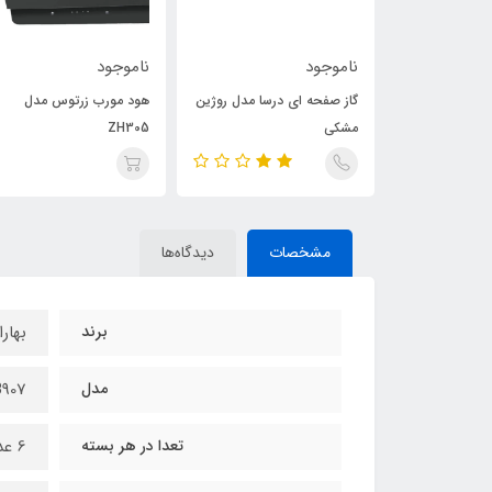
ناموجود
ناموجود
درسا مدل
گاز صفحه ای درسا مدل روژین
هود مورب زرتوس مدل
مشکی
ZH305
مشخصات
دیدگاه‌ها
برند
بهار
مدل
B907
تعدا در هر بسته
6 عدد