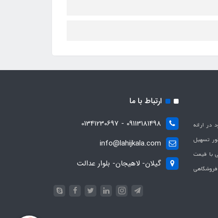
ارتباط با ما
09113181498 - 01341230697
با هدف بهبود در ارائه
ظور تسهیل
info@lahijkala.com
یی با قیمت
گیلان- لاهیجان- بلوار عدالت
 فروشگاهی