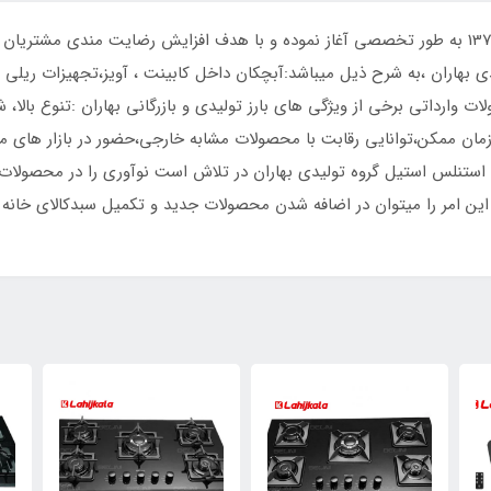
تولیدی و بازرگانی بهاران ، فعالیت خود را در سال 1379 به طور تخصصی آغاز نموده و با هدف افزایش ر
اران ،به شرح ذیل میباشد:آبچکان داخل کابینت ، آویز،تجهیزات ریلی دا
 وارداتی برخی از ویژگی های بارز تولیدی و بازرگانی بهاران :تنوع بالا
 و 60 ماه برای محصولات استنلس استیل گروه تولیدی بهاران در تلاش است نوآوری را در 
 این امر را میتوان در اضافه شدن محصولات جدید و تکمیل سبدکالای خان