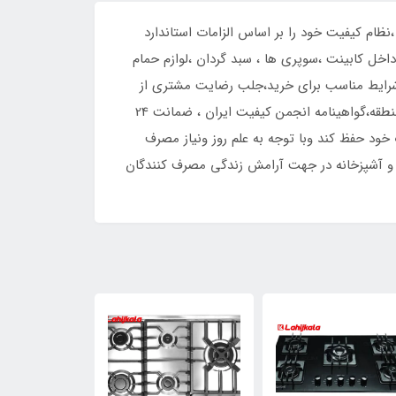
ضایت مندی مشتریان ،نظام کیفیت خود را بر اساس الزامات استاندارد
خل کابینت ،سوپری ها ، سبد گردان ،لوازم حمام
، شرایط مناسب برای خرید،جلب رضایت مشتری از
طریق بهبود کیفیت محصولات، تحویل درکوتاه ترین زمان ممکن،توانایی رقابت با محصولات مشابه خارجی،حضور در بازار های منطقه،گواهینامه انجمن کیفیت ایران ، ضمانت 24
محصولات خود حفظ کند وبا توجه به علم روز ونیاز مصرف
ه و آشپزخانه در جهت آرامش زندگی مصرف کنندگان