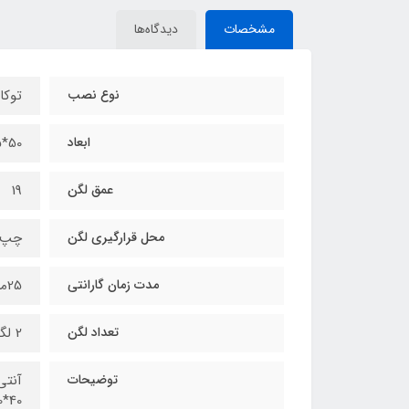
مشخصات
دیدگاه‌ها
نوع نصب
توکار
ابعاد
50*115
عمق لگن
19
محل قرارگیری لگن
چپ 
مدت زمان گارانتی
25ماه
تعداد لگن
2 لگن
توضیحات
آنتی
40*110 سانتی متر - بدون بو - مقاوم در برابر حرارت - نظافت آسان