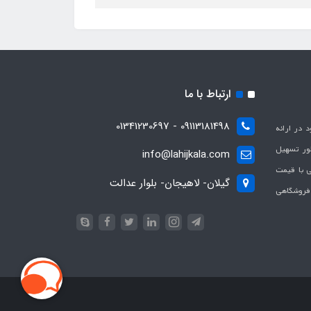
ارتباط با ما
09113181498 - 01341230697
با هدف بهبود در ارائه
ظور تسهیل
info@lahijkala.com
یی با قیمت
گیلان- لاهیجان- بلوار عدالت
 فروشگاهی