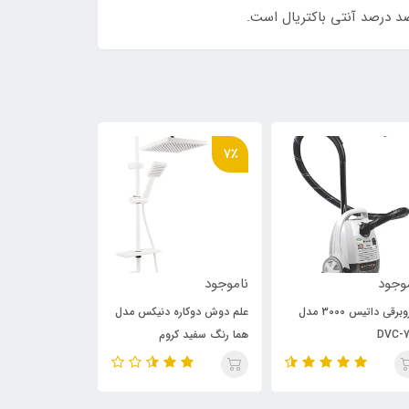
د درصد آنتی باکتریال است.
10٪
7٪
وجود
ناموجود
ناموجود
جاروبرقی داتیس 3000 مدل
علم دوش دوکاره دنیکس مدل
علم دوش دوکاره
DVC-7
هما رنگ سفید کروم
طلایی