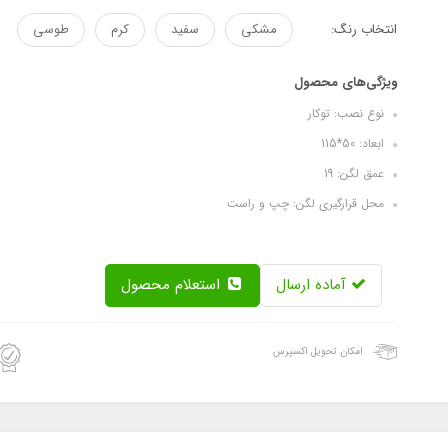
انتخاب رنگ:
مشکی
سفید
کرم
طوسی
ویژگی‌های محصول
نوع نصب: توکار
ابعاد: 50*115
عمق لگن: 19
محل قرارگیری لگن: چپ و راست
آماده ارسال
استعلام محصول
امکان تحویل اکسپرس