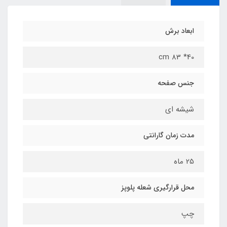
ابعاد برش
cm 83 *40
جنس صفحه
شیشه ای
مدت زمان گارانتی
25 ماه
محل قرارگیری شعله پلوپز
چپ