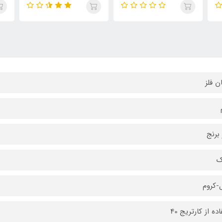
ن فلز
 برنج
ک
-کروم
ده از کارتریج 40