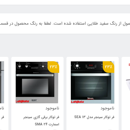
صول از رنگ سفید طلایی استفاده شده است. لطفا به رنگ محصول در قس
23٪
23٪
ناموجود
ناموجود
نام
فر توکار سینجر مدل SEA 13
فر توکار برقی گازی سینجر
فر ت
اسمارت SMA 24