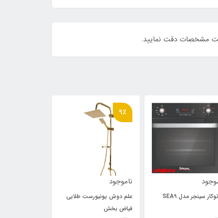
مت مشخصات دقت نمایید.
9٪
وجود
ناموجود
ناموجود
وکار سینجر مدل SEA9
علم دوش یونیورست طلایی
فیاض بخش
701