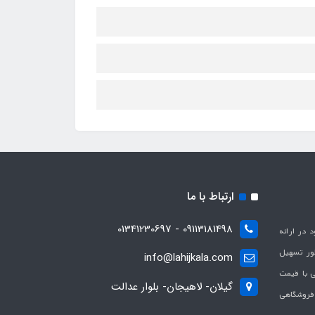
ارتباط با ما
09113181498 - 01341230697
با هدف بهبود در ارائه
ظور تسهیل
info@lahijkala.com
یی با قیمت
گیلان- لاهیجان- بلوار عدالت
 فروشگاهی