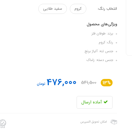
انتخاب رنگ:
کروم
سفید طلایی
ویژگی‌های محصول
برند: طوفان فلز
رنگ: کروم
جنس تنه: آلیاژ برنج
جنس دسته: زاماک
476,000
541,500
13%
تومان
آماده ارسال
امکان تحویل اکسپرس