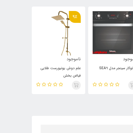
9٪
وجود
ناموجود
ناموجود
وکار سینجر مدل SEA9
علم دوش یونیورست طلایی
فیاض بخش
701