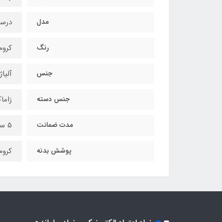
مدل
درسا
رنگ
کروم
جنس
آلیاژ
جنس دسته
زاما
مدت ضمانت
5 سال
پوشش بدنه
کروم