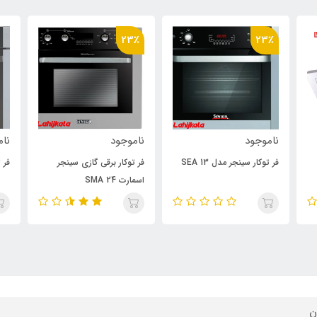
23٪
23٪
ناموجود
ناموجود
نام
فر توکار سینجر مدل SEA 13
فر توکار برقی گازی سینجر
فر ت
اسمارت SMA 24
ن