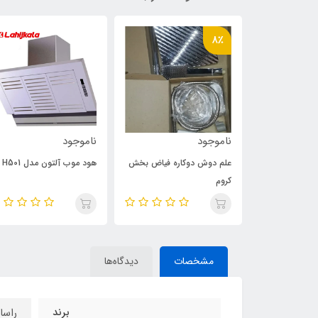
8٪
ناموجود
ناموجود
ره حمید سفید
علم دوش دوکاره فیاض بخش
هود موب آلتون مدل H501
کروم
مشخصات
دیدگاه‌ها
برند
راسا