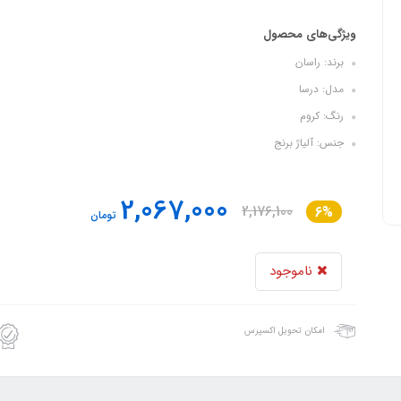
ویژگی‌های محصول
برند: راسان
مدل: درسا
رنگ: کروم
جنس: آلیاژ برنج
2,067,000
2,176,100
6%
تومان
ناموجود
امکان تحویل اکسپرس