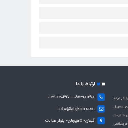
ارتباط با ما
09113181498 - 01341230697
با هدف بهبود در ارائه
ظور تسهیل
info@lahijkala.com
یی با قیمت
گیلان- لاهیجان- بلوار عدالت
 فروشگاهی