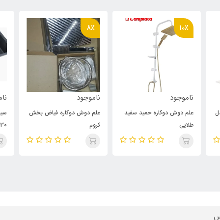
8٪
10٪
ناموجود
ناموجود
نام
ل
علم دوش دوکاره حمید سفید
علم دوش دوکاره فیاض بخش
سین
طلایی
کروم
30
س