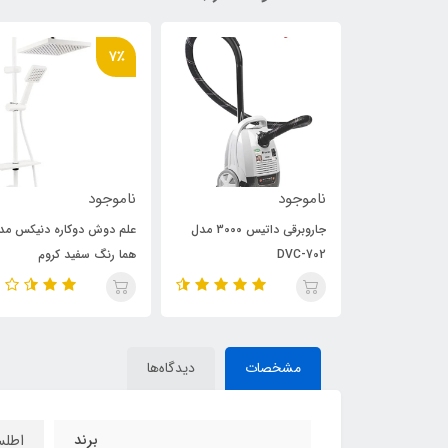
7٪
ناموجود
ناموجود
جاروبرقی داتیس مدل DVC-
جاروبرقی داتیس 3000 مدل
علم دوش دوکاره دنیکس مد
DVC-702
هما رنگ سفید کروم
مشخصات
دیدگاه‌ها
برند
اطل