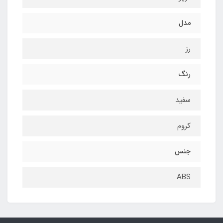
مدل
رز
رنگ
سفید
کروم
جنس
ABS