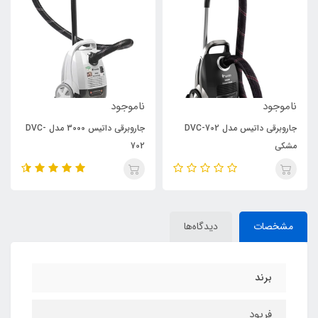
ناموجود
ناموجود
جاروبرقی داتیس مدل DVC-702
جاروبرقی داتیس 3000 مدل DVC-
مشکی
702
مشخصات
دیدگاه‌ها
برند
فرپود