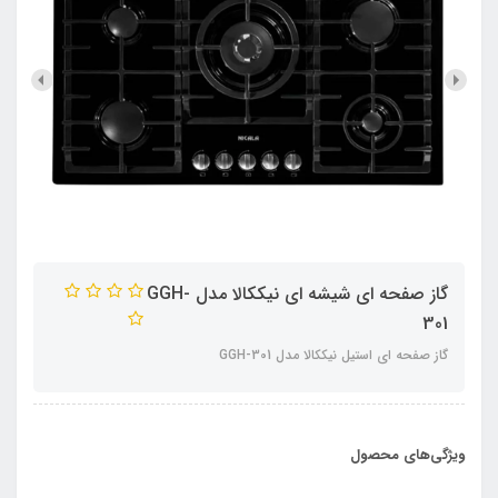
گاز صفحه ای شیشه ای نیککالا مدل GGH-
301
گاز صفحه ای استیل نیککالا مدل GGH-301
ویژگی‌های محصول