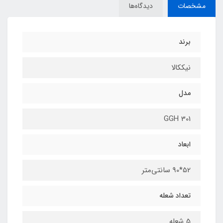
مشخصات
دیدگاه‌ها
برند
نیککالا
مدل
GGH 301
ابعاد
52*90 سانتی‌متر
تعداد شعله
5 شعله