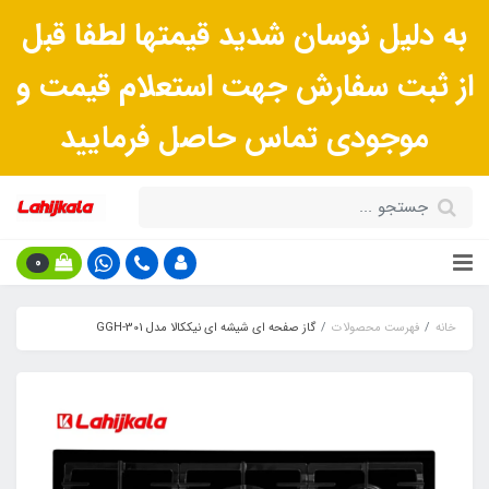
به دلیل نوسان شدید قیمتها لطفا قبل
از ثبت سفارش جهت استعلام قیمت و
موجودی تماس حاصل فرمایید
0
خانه
فهرست محصولات
گاز صفحه ای شیشه ای نیککالا مدل GGH-301