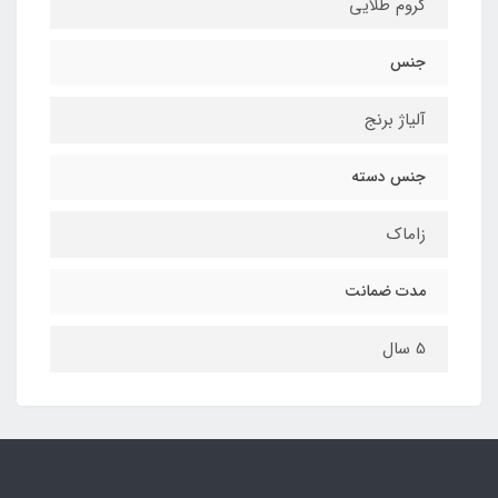
کروم طلایی
جنس
آلیاژ برنج
جنس دسته
زاماک
مدت ضمانت
5 سال