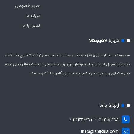
حریم خصوصی
درباره ما
تماس با ما
درباره لاهیجکالا
مجموعه کانسپت از سال 1395 با هدف بهبود در ارائه هر چه بهتر خدمات شروع بکار کرد و
به منظور تسهیل امر خرید برای هموطنان عزیز و ارائه کالاهایی با قیمت کاملاَ رقابتی اقدام
به راه اندازی وب سایت فروشگاهی با نام تجاری "لاهیج­کالا" نموده است.
ارتباط با ما
09113181498 - 01341230697
info@lahijkala.com